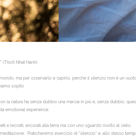
ni” (Thich Nhat Hanh)
al mondo, ma per osservarlo e capirlo, perchè il silenzio non è un vuot
bbiamo sopito.
con la natura ha senza dubbio una marcia in più e, senza dubbio, ques
sta emotional experience.
iveti e lecceti, ancorati alla terra ma con uno sguardo rivolto al cielo,
ditazione. Praticheremo esercizio di “silenzio” e, allo stesso temp