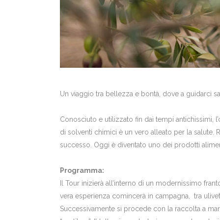
Un viaggio tra bellezza e bontà, dove a guidarci sarà
Conosciuto e utilizzato fin dai tempi antichissimi,
di solventi chimici è un vero alleato per la salute. 
successo. Oggi è diventato uno dei prodotti aliment
Programma:
Il Tour inizierà all’interno di un modernissimo frant
vera esperienza comincerà in campagna, tra uliveti 
Successivamente si procede con la raccolta a mano