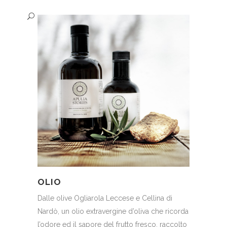
OLIO
Dalle olive Ogliarola Leccese e Cellina di
Nardò, un olio extravergine d’oliva che ricorda
l’odore ed il sapore del frutto fresco, raccolto